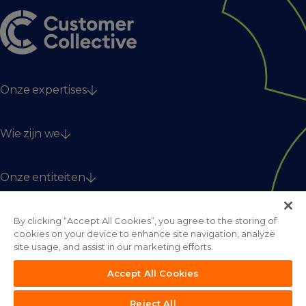
Onze expertises
Strategy
Wie zijn we
Technology & data
Digitaal & creatie
Diensten
Onze entiteiten
Ons Collectief
Nieuws
Dignify
Jobs
By clicking “Accept All Cookies”, you agree to the storing of
EnoRm
Contact
cookies on your device to enhance site navigation, analyze
Fightclub
site usage, and assist in our marketing efforts.
Online Dialogue
Accept All Cookies
The House of Marketing
Contacteer ons
Webworks
Reject All