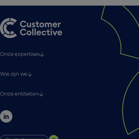
Onze expertises
Strategy
Wie zijn we
Technology & data
Digitaal & creatie
Diensten
Onze entiteiten
Ons Collectief
Nieuws
Dignify
Jobs
EnoRm
Contact
Fightclub
Online Dialogue
The House of Marketing