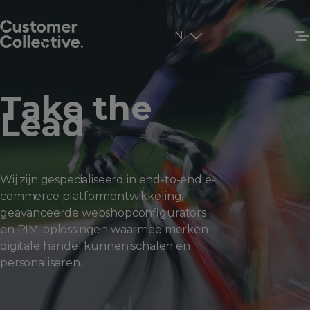
NL
Take the
Lead
Wij zijn gespecialiseerd in end-to-end e-
commerce platformontwikkeling,
geavanceerde webshopconfigurators
en PIM-oplossingen waarmee merken
digitale handel kunnen schalen en
personaliseren.