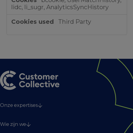
bcookie, UserMatchHistory,
lidc, li_sugr, AnalyticsSyncHistory
Third Party
Onze expertises
Strategy
Wie zijn we
Technology & data