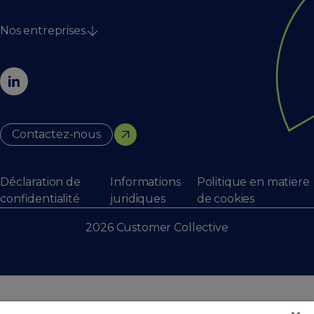
Digital & créativité
Services
Nos entreprises.
Le Collectif
Actualités
Dignify
Carrières
EnoRm
Contactez-nous
Fightclub
Online Dialogue
The House of Marketing
Contactez-nous
Webworks
Déclaration de
Informations
Politique en matiere
confidentialité
juridiques
de cookies
2026 Customer Collective